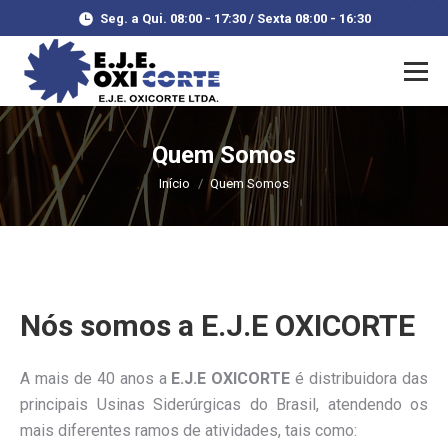
Seg. a Qui. 08:00 - 17:30 / Sexta 08:00 - 16:30
Quem Somos
Você está aqui:
Início
Quem Somos
Nós somos a E.J.E OXICORTE
A mais de 40 anos a
E.J.E OXICORTE
é distribuidora das
principais Usinas Siderúrgicas do Brasil, atendendo os
mais diferentes ramos de atividades, tais como: